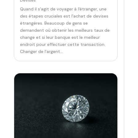
Quand il s'agit de voyager à l'étranger, une
des étapes cruciales est l'achat de devises
étrangères. Beaucoup de gens se
demandent où obtenir les meilleurs taux de
change et si leur banque est le meilleur
endroit pour effectuer cette transaction.
Changer de l'argent...